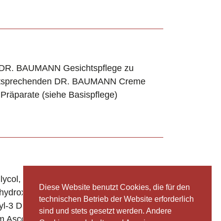
r DR. BAUMANN Gesichtspflege zu
 entsprechenden DR. BAUMANN Creme
Präparate (siehe Basispflege)
ycol, Oenothera Biennis Oil, Urea,
Diese Website benutzt Cookies, die für den
yhydroxystearate, C18-36 Acid
technischen Betrieb der Website erforderlich
ryl-3 Dimer Dilinoleate, D-mixed-
sind und stets gesetzt werden. Andere
m Ascorbyl Phosphate, Lactic Acid,